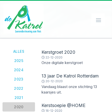
HOME
ORGANISATIE
ALLES
Kerstgroet 2020
22-12-2020
WERKWIJZE
2025
Onze digitale kerstgroet
SPEEL-O-THEEK
2024
13 jaar De Katrol Rotterdam
EHBO'ER
2023
20-12-2020
CONTACT
Vandaag blaast onze stichting 13
2022
kaarsjes uit.
PRIVACY
2021
NIEUWS
Kerstsoepie @HOME
2020
16-12-2020