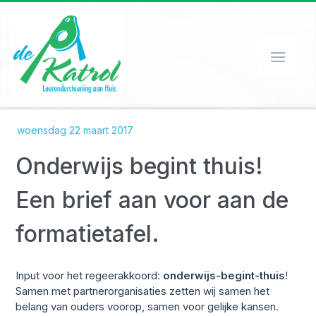
HOME
woensdag 22 maart 2017
ORGANISATIE
Onderwijs begint thuis!
WERKWIJZE
SPEEL-O-THEEK
Een brief aan voor aan de
EHBO'ER
formatietafel.
CONTACT
PRIVACY
Input voor het regeerakkoord:
onderwijs-begint-thuis
!
Samen met partnerorganisaties zetten wij samen het
NIEUWS
belang van ouders voorop, samen voor gelijke kansen.