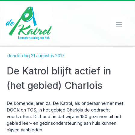
HOME
donderdag 31 augustus 2017
ORGANISATIE
De Katrol blijft actief in
WERKWIJZE
SPEEL-O-THEEK
(het gebied) Charlois
EHBO'ER
De komende jaren zal De Katrol, als onderaannemer met
CONTACT
DOCK en TOS, in het gebied Charlois de opdracht
PRIVACY
voortzetten. Dit houdt in dat wij aan 150 gezinnen uit het
gebied leer- en gezinsondersteuning aan huis kunnen
NIEUWS
blijven aanbieden.